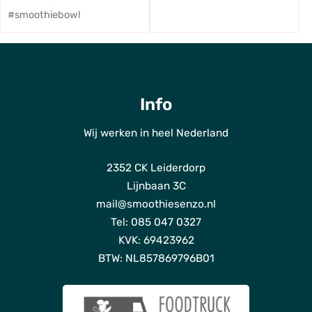
#smoothiebowl
Info
Wij werken in heel Nederland
ho
2352 CK Leiderdorp
Dien
Lijnbaan 3C
Bl
mail@smoothiesenzo.nl
Tel: 085 047 0327
Ov
KVK: 69423962
o
BTW: NL857869796B01
Fot
Duur