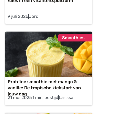
Alles in één vitaliteitsplatform
9 juli 2026
Jordi
Smoothies
Proteïne smoothie met mango &
vanille: De tropische kickstart van
jouw dag
21 mei 2025
1 min leestijd
Larissa