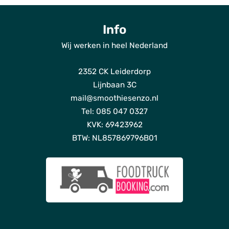
Info
Wij werken in heel Nederland
ho
2352 CK Leiderdorp
Dien
Lijnbaan 3C
Bl
mail@smoothiesenzo.nl
Tel: 085 047 0327
Ov
KVK: 69423962
o
BTW: NL857869796B01
Fot
Duur
Off