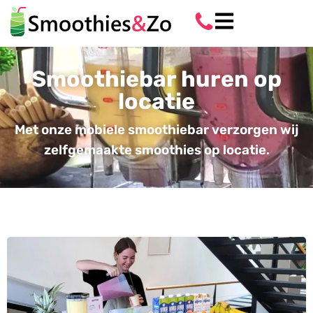
Smoothiebar huren op
locatie
Met onze mobiele smoothiebar verzorgen wij
zelfgemaakte smoothies op locatie.