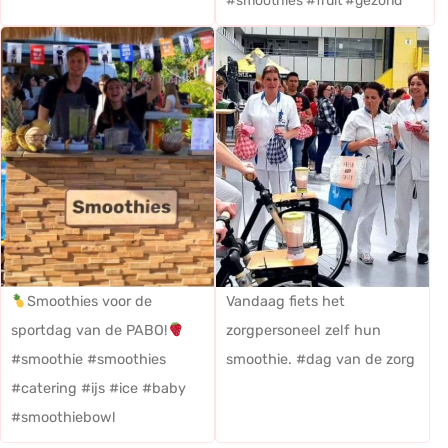
#smoothies #fruit #gezond
Smoothies voor de
Vandaag fiets het
sportdag van de PABO!
zorgpersoneel zelf hun
#smoothie #smoothies
smoothie. #dag van de zorg
#catering #ijs #ice #baby
#smoothiebowl