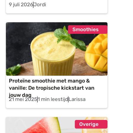
9 juli 2026
Jordi
Smoothies
Proteïne smoothie met mango &
vanille: De tropische kickstart van
jouw dag
21 mei 2025
1 min leestijd
Larissa
Overige