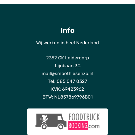
Info
Wij werken in heel Nederland
ho
2352 CK Leiderdorp
Dien
Lijnbaan 3C
Bl
mail@smoothiesenzo.nl
Tel: 085 047 0327
Ov
KVK: 69423962
o
BTW: NL857869796B01
Fot
Duur
Off