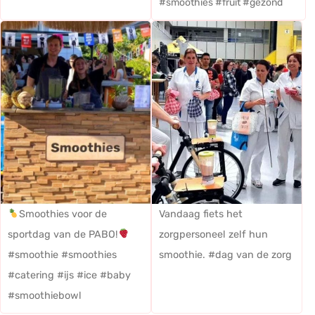
#smoothies #fruit #gezond
Smoothies voor de
Vandaag fiets het
sportdag van de PABO!
zorgpersoneel zelf hun
#smoothie #smoothies
smoothie. #dag van de zorg
#catering #ijs #ice #baby
#smoothiebowl