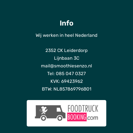
Info
Wij werken in heel Nederland
ho
2352 CK Leiderdorp
Dien
Lijnbaan 3C
Bl
mail@smoothiesenzo.nl
Tel: 085 047 0327
Ov
KVK: 69423962
o
BTW: NL857869796B01
Fot
Duur
Off