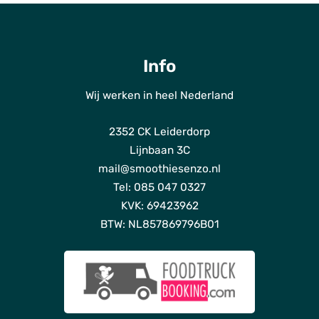
Info
Wij werken in heel Nederland
ho
2352 CK Leiderdorp
Dien
Lijnbaan 3C
Bl
mail@smoothiesenzo.nl
Tel: 085 047 0327
Ov
KVK: 69423962
o
BTW: NL857869796B01
Fot
Duur
Off