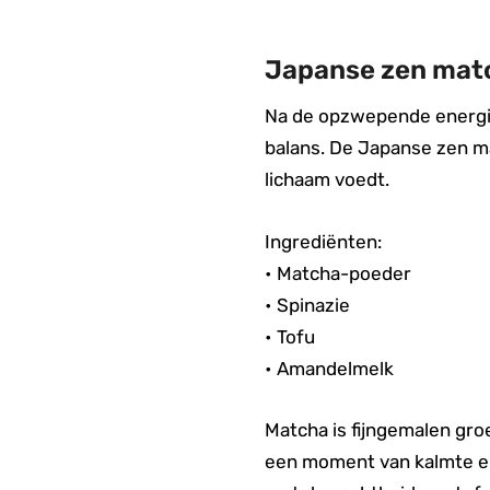
Japanse zen matc
Na de opzwepende energie 
balans. De Japanse zen ma
lichaam voedt.
Ingrediënten:
• Matcha-poeder
• Spinazie
• Tofu
• Amandelmelk
Matcha is fijngemalen gr
een moment van kalmte en