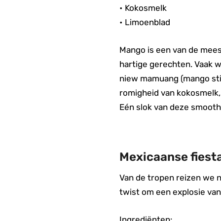
• Kokosmelk
• Limoenblad
Mango is een van de meest 
hartige gerechten. Vaak 
niew mamuang (mango stic
romigheid van kokosmelk, 
Eén slok van deze smoothi
Mexicaanse fiesta
Van de tropen reizen we n
twist om een explosie va
Ingrediënten: