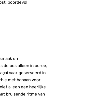
ost, boordevol
e smaak en
s de bes alleen in puree,
 açai vaak geserveerd in
othie met banaan voor
iet alleen een heerlijke
het bruisende ritme van