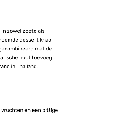
 in zowel zoete als
beroemde dessert khao
k gecombineerd met de
matische noot toevoegt.
and in Thailand.
 vruchten en een pittige