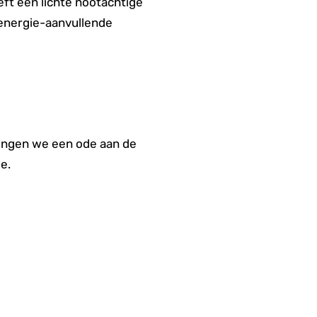
ft een lichte nootachtige
 energie-aanvullende
rengen we een ode aan de
e.