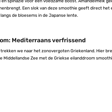
u en spinazie voor een voedzame boost. Amandelmelk gee
menbrengt. Een slok van deze smoothie geeft direct het
langs de bloesems in de Japanse lente.
oom: Mediterraans verfrissend
n trekken we naar het zonovergoten Griekenland. Hier b
 de Middellandse Zee met de Griekse eilanddroom smoothi