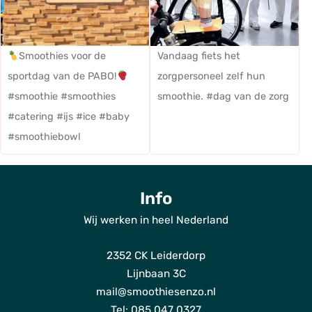
Smoothies voor de
Vandaag fiets het
sportdag van de PABO!
zorgpersoneel zelf hun
#smoothie #smoothies
smoothie. #dag van de zorg
#catering #ijs #ice #baby
#smoothiebowl
Info
Wij werken in heel Nederland
ho
2352 CK Leiderdorp
Dien
Lijnbaan 3C
Bl
mail@smoothiesenzo.nl
Tel: 085 047 0327