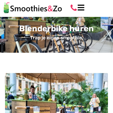
Blenderbike huren
Trap je eigen smoothie.