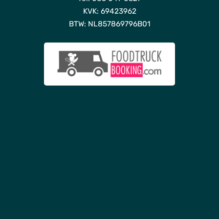
Ov
KVK: 69423962
o
BTW: NL857869796B01
Fot
Duur
Off